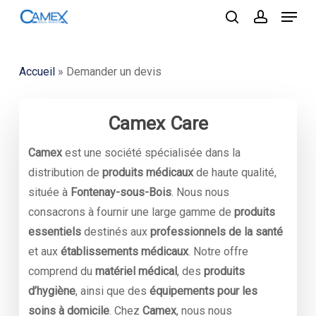
Menu
Skip
to
search
account
Close
main
Menu
content
Accueil
»
Demander un devis
Camex Care
Camex
est une société spécialisée dans la
distribution de
produits médicaux
de haute qualité,
située à
Fontenay-sous-Bois
. Nous nous
consacrons à fournir une large gamme de
produits
essentiels
destinés aux
professionnels de la santé
et aux
établissements médicaux
. Notre offre
comprend du
matériel médical
, des
produits
d’hygiène
, ainsi que des
équipements pour les
soins à domicile
. Chez
Camex
, nous nous