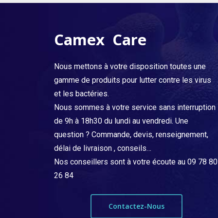
Nos produits répondent aux normes : NF EN 149, NF EN
* Ces délais sont donnés à titre indicatif. La société
14683, NF EN 13795. Pour plus de détails, vous pouvez
Camex Médical Products ne pourra être tenu
consulter la fiche produit ou notre page
normes
.
responsable pour un dépassement de ces délais
Camex Care
indicatifs donnés sur le site ou lors de la confirmation
de la commande.
Nous mettons à votre disposition toutes une
gamme de produits pour lutter contre les virus
et les bactéries.
Nous sommes à votre service sans interruption
de 9h à 18h30 du lundi au vendredi. Une
question ? Commande, devis, renseignement,
délai de livraison , conseils…
Nos conseillers sont à votre écoute au 09 78 80
26 84
Contactez-Nous