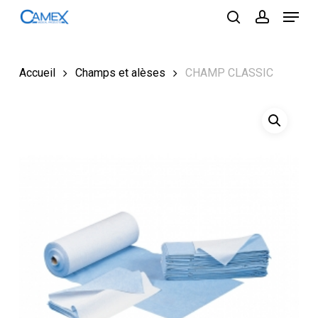
Menu
Skip
to
search
account
Close
main
Menu
content
Accueil
Champs et alèses
CHAMP CLASSIC