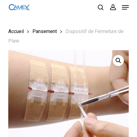
Menu
Skip
to
search
account
Close
main
Menu
content
Accueil
Pansement
Dispositif de Fermeture de
Plaie