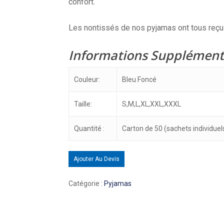
confort.
Les nontissés de nos pyjamas ont tous reçu u
Informations Supplément
Couleur:
Bleu Foncé
Taille:
S,M,L,XL,XXL,XXXL
Quantité :
Carton de 50 (sachets individuel
Ajouter Au Devis
Catégorie :
Pyjamas