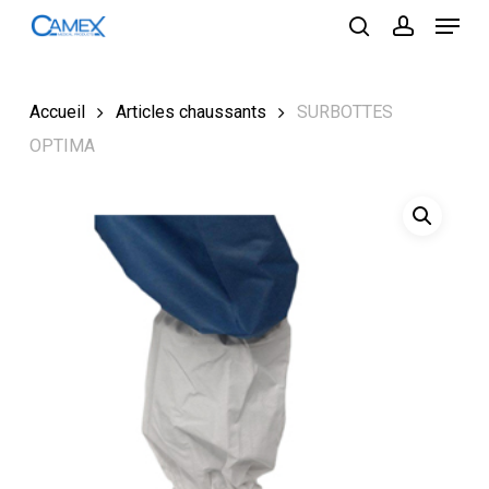
Menu
Skip
to
search
account
Close
main
Menu
content
Accueil
Articles chaussants
SURBOTTES
OPTIMA