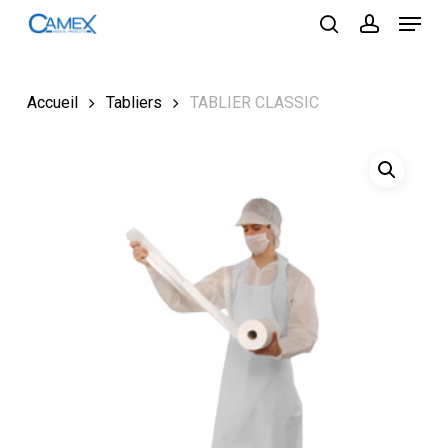
Menu
Skip
to
search
account
Close
main
Menu
content
Accueil
Tabliers
TABLIER CLASSIC