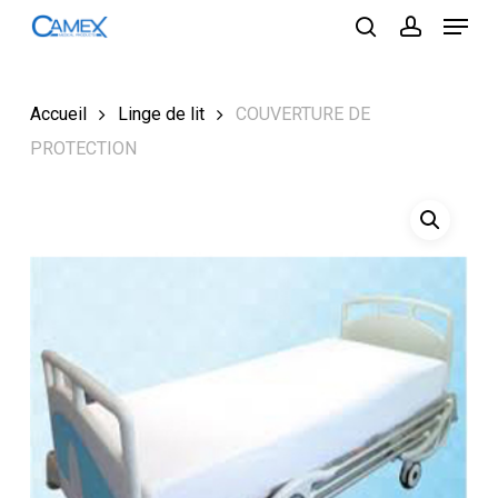
Menu
Skip
to
search
account
Close
main
Menu
content
Accueil
Linge de lit
COUVERTURE DE
PROTECTION