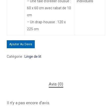
– Une taie d’oreiller cousue :
individuels
60 x 60 cm avec rabat de 10
cm
– Un drap-housse : 120 x
225 cm
Ajouter Au Devis
Catégorie :
Linge de lit
Avis (0)
Il n’y a pas encore d’avis.