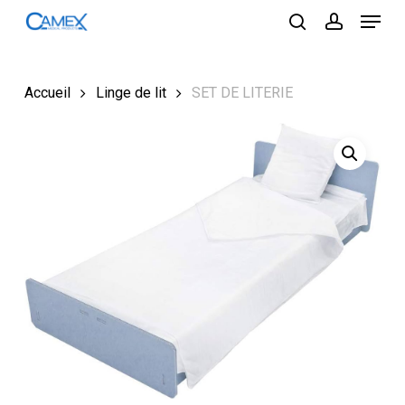
Menu
Skip
to
search
account
Close
main
Menu
content
Accueil
Linge de lit
SET DE LITERIE