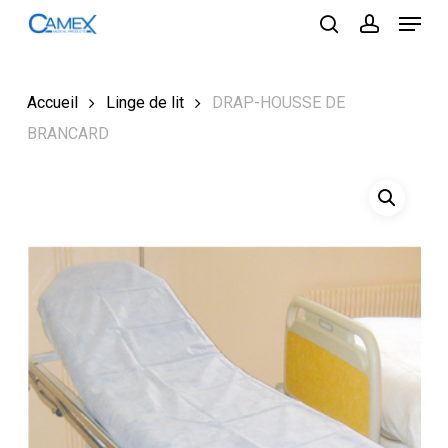
Menu
Skip
to
search
account
Close
main
Menu
content
Accueil
Linge de lit
DRAP-HOUSSE DE
BRANCARD